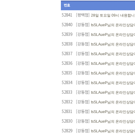
52841
[평택점]
28일 토요일 09시 내원합
52840
[강동점]
tsSLAueP님의 온라인상
52839
[강동점]
tsSLAueP님의 온라인상
52838
[강동점]
tsSLAueP님의 온라인상
52837
[강동점]
tsSLAueP님의 온라인상
52836
[강동점]
tsSLAueP님의 온라인상
52835
[강동점]
tsSLAueP님의 온라인상
52834
[강동점]
tsSLAueP님의 온라인상
52833
[강동점]
tsSLAueP님의 온라인상
52832
[강동점]
tsSLAueP님의 온라인상
52831
[강동점]
tsSLAueP님의 온라인상
52830
[강동점]
tsSLAueP님의 온라인상
52829
[강동점]
tsSLAueP님의 온라인상