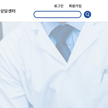
로그인
회원가입
상담센터