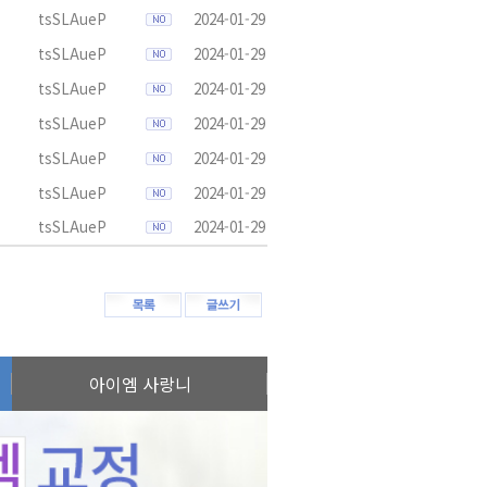
tsSLAueP
2024-01-29
tsSLAueP
2024-01-29
tsSLAueP
2024-01-29
tsSLAueP
2024-01-29
tsSLAueP
2024-01-29
tsSLAueP
2024-01-29
tsSLAueP
2024-01-29
아이엠 사랑니