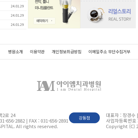
24.01.29
24.01.29
24.01.29
병원소개
이용약관
개인정보취급방침
이메일주소 무단수집거부
택2로 24
대표자 : 장경수 
강동점
-656-2882 | FAX : 031-656-2891
사업자등록번호 : 145
ITAL. All rights reserved.
Copyright (C) 